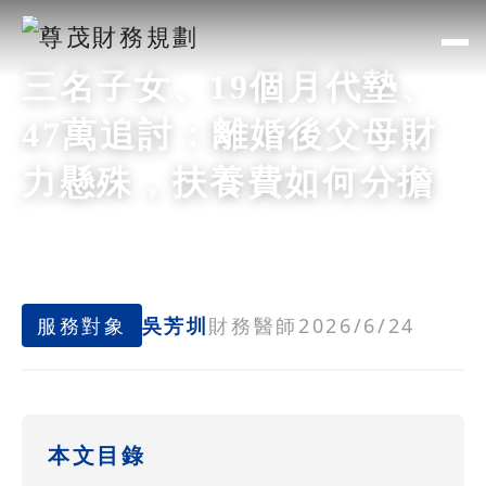
三名子女、19個月代墊、
47萬追討：離婚後父母財
力懸殊，扶養費如何分擔
服務對象
吳芳圳
財務醫師
2026/6/24
本文目錄