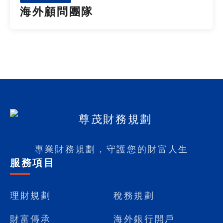
海外顧問團隊
專業財務規劃，守護您的財富人生
服務項目
理財規劃
稅務規劃
財富傳承
海外銀行開戶