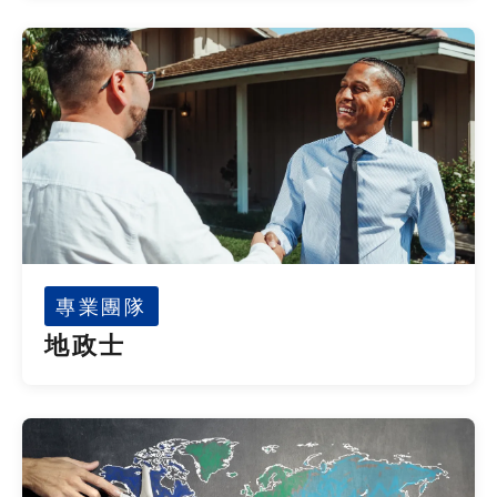
專業團隊
地政士