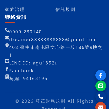
家族治理
信託規劃
聯絡資訊
0909-230140
dreamer88888888888@gmail.com
408 臺中市南屯區文心路一段186號9樓之
1
LINE ID: agu1352u
Facebook
統編: 94163195
© 2026 尊茂財務規劃 All Rights
Reserved.