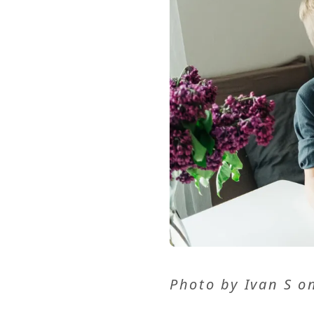
Photo by
Ivan S
o