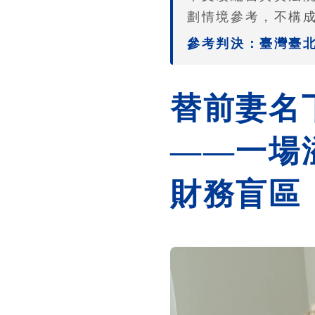
劃情境參考，不構
參考判決：臺灣臺北地
替前妻名
——一場
財務盲區