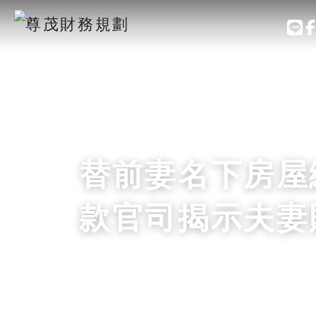
替前妻名下房屋
款官司揭示夫妻