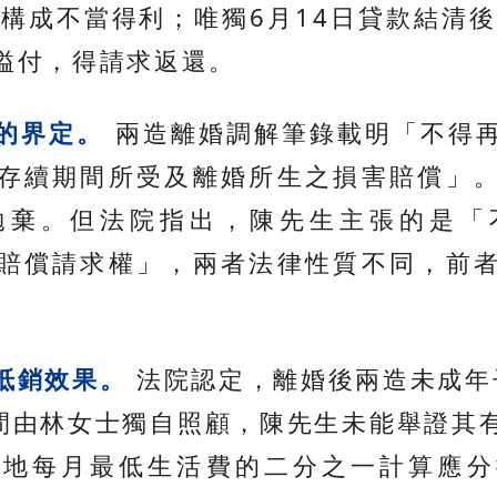
不構成不當得利；唯獨6月14日貸款結清後
溢付，得請求返還。
的界定。
兩造離婚調解筆錄載明「不得
存續期間所受及離婚所生之損害賠償」
拋棄。但法院指出，陳先生主張的是「
賠償請求權」，兩者法律性質不同，前
。
抵銷效果。
法院認定，離婚後兩造未成年子
日期間由林女士獨自照顧，陳先生未能舉證其
住地每月最低生活費的二分之一計算應分