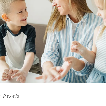
n
Pexels