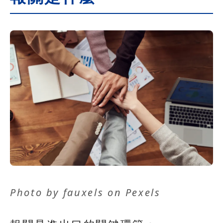
Photo by
fauxels
on
Pexels