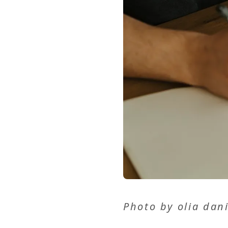
Photo by
olia dan