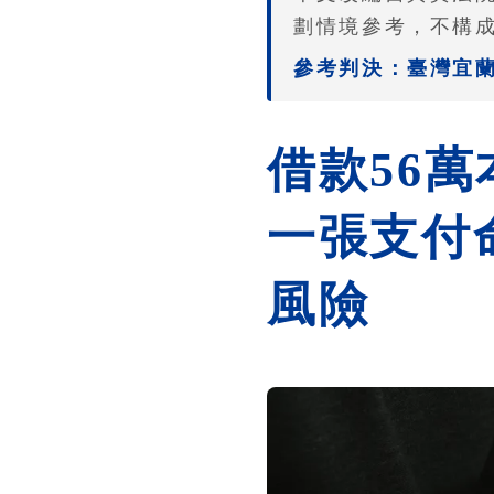
劃情境參考，不構
參考判決：臺灣宜蘭地
借款56萬
一張支付
風險