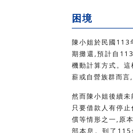
困境
陳小姐於民國113
期攤還,預計自11
機動計算方式。這
薪或自營族群而言
然而陳小姐後續未
只要借款人有停止
償等情形之一,原
部本息。到了115