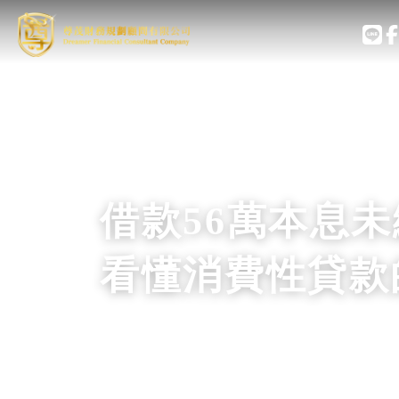
借款56萬本息未
看懂消費性貸款