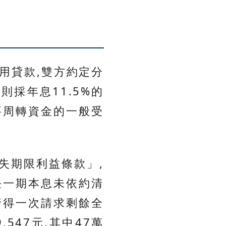
信用貸款,雙方約定分
則採年息11.5%的
要周轉資金的一般受
失期限利益條款」,
任一期本息未依約清
行得一次請求剩餘全
547元,其中47萬