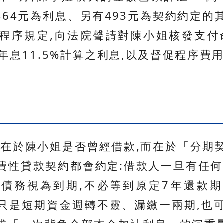
,464元為利息、另有493元為契約約定
程序規定,向法院聲請對陳小姐核發支付
按年息11.5%計算之利息,以及督促程序費用
不在於陳小姐是否曾經借款,而在於「分期
費性貸款契約都會約定:借款人一旦有任何
債務視為到期,不必等到原定7年還款
只是短期資金週轉不靈、漏繳一兩期,也