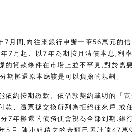
年7月間,向往來銀行申辦一筆56萬元的
3年7月起、以7年為期按月清償本息,利率
樣的貸款條件在市場上並不罕見,對於需
,分期攤還原本應該是可以負擔的規劃。
能依約按期繳款。依借款契約載明的「喪
付款、遭票據交換所列為拒絕往來戶,或
本分7年攤還的債務便會視為全部到期,銀
年5月,陳小姐積欠的金額已累計達47萬9,