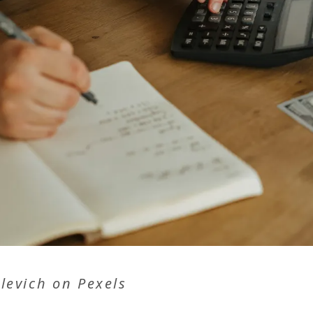
ilevich
on
Pexels