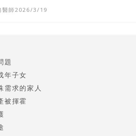
務醫師
2026/3/19
問題
成年子女
殊需求的家人
產被揮霍
護
途