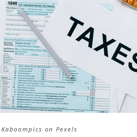
a Kaboompics
on
Pexels