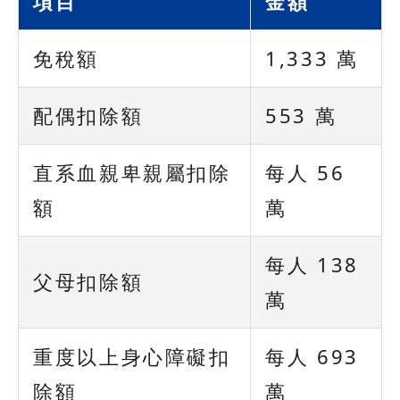
項目
金額
免稅額
1,333 萬
配偶扣除額
553 萬
直系血親卑親屬扣除
每人 56
額
萬
每人 138
父母扣除額
萬
重度以上身心障礙扣
每人 693
除額
萬